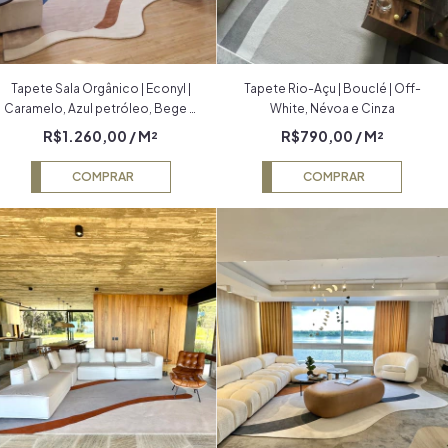
Tapete Sala Orgânico | Econyl |
Tapete Rio-Açu | Bouclé | Off-
Caramelo, Azul petróleo, Bege e
White, Névoa e Cinza
Off-white | Coleção Rio-Açu
R$1.260,00
/ M²
R$790,00
/ M²
COMPRAR
COMPRAR