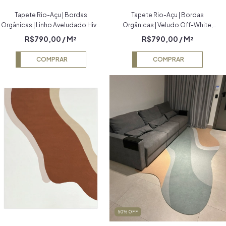
Tapete Rio-Açu | Bordas
Tapete Rio-Açu | Bordas
Orgânicas | Linho Aveludado Hive
Orgânicas | Veludo Off-White,
Natural, Verde, Verde Claro, Verde
Terracota, Azul Marinho e Granito
R$790,00
/ M²
R$790,00
/ M²
Escuro e Off-White
COMPRAR
COMPRAR
50
% OFF