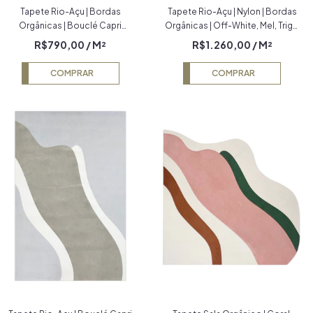
Tapete Rio-Açu | Bordas
Tapete Rio-Açu | Nylon | Bordas
Orgânicas | Bouclé Capri
Orgânicas | Off-White, Mel, Trigo
Terracota, Bege e Natural
e Rosé Econyl
R$790,00
/ M²
R$1.260,00
/ M²
COMPRAR
COMPRAR