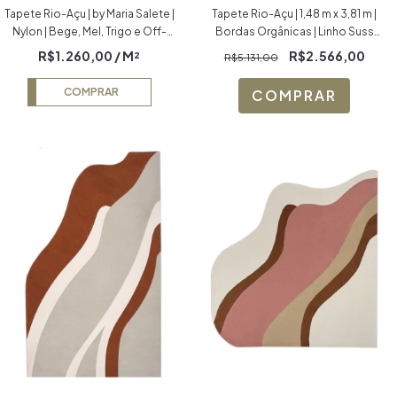
Tapete Rio-Açu | by Maria Salete |
Tapete Rio-Açu | 1,48 m x 3,81 m |
Nylon | Bege, Mel, Trigo e Off-
Bordas Orgânicas | Linho Suss
White Econyl
Verde e Terracota, Veludo Riviera
R$1.260,00
/ M²
R$2.566,00
R$5.131,00
Verde e Fendi
COMPRAR