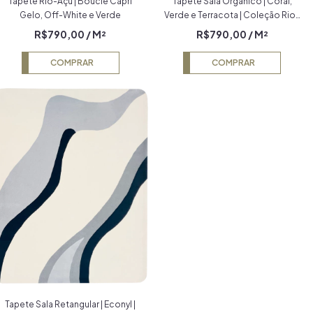
Tapete Rio-Açu | Bouclé Capri
Tapete Sala Orgânico | Coral,
Gelo, Off-White e Verde
Verde e Terracota | Coleção Rio-
Açu
R$790,00
/ M²
R$790,00
/ M²
COMPRAR
COMPRAR
Tapete Sala Retangular | Econyl |