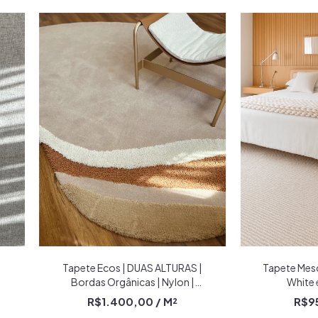
Tapete Mesc
Tapete Ecos | DUAS ALTURAS |
White 
Bordas Orgânicas | Nylon |
Bege, Off-White, Caramelo e
R$9
R$1.400,00
/ M²
Trigo Econyl