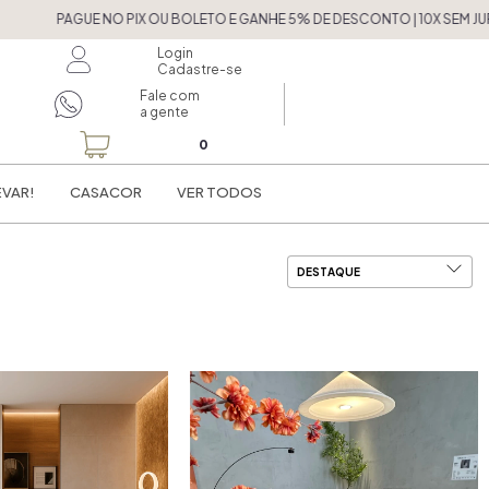
IX OU BOLETO E GANHE 5% DE DESCONTO | 10X SEM JUROS NO CARTÃO DE
Login
Cadastre-se
Fale com
a gente
0
EVAR!
CASACOR
VER TODOS