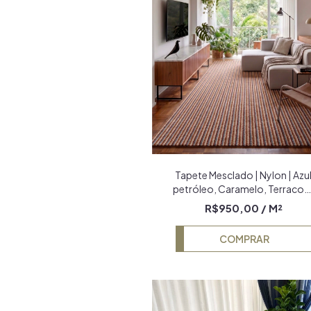
Tapete Mesclado | Nylon | Azu
petróleo, Caramelo, Terracot
e Bege Econyl
R$950,00
/ M²
COMPRAR