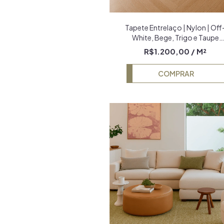
Tapete Entrelaço | Nylon | Off
White, Bege, Trigo e Taupe
Econyl
R$1.200,00
/ M²
COMPRAR