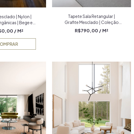
Tapete Sala Retangular |
sclado | Nylon |
Grafite Mesclado | Coleção
gânicas | Bege e
Placas
igo Econyl
R$790,00
/ M²
50,00
/ M²
OMPRAR