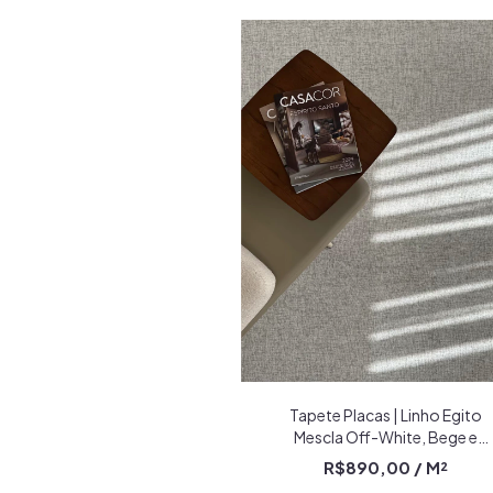
Tapete Placas | Linho Egito
Mescla Off-White, Bege e
Cinza
R$890,00
/ M²