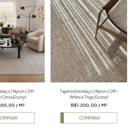
laço | Nylon | Off-
Tapete Entrelaço | Nylon | Off-
e Cinza Econyl
White e Trigo Econyl
200,00
/ M²
R$1.200,00
/ M²
OMPRAR
COMPRAR