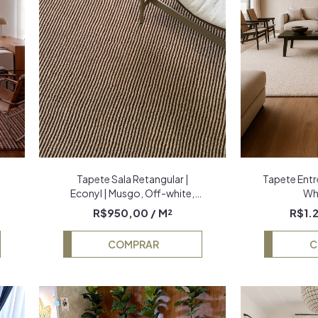
l
Tapete Sala Retangular |
Tapete Entre
a
Econyl | Musgo, Off-white,
Wh
Curry e Vinho | Mesclado
R$950,00
/ M²
R$1.
COMPRAR
C