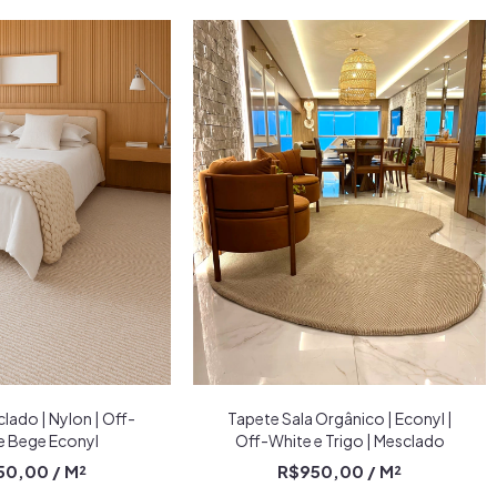
lado | Nylon | Off-
Tapete Sala Orgânico | Econyl |
e Bege Econyl
Off-White e Trigo | Mesclado
50,00
/ M²
R$950,00
/ M²