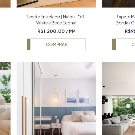
-
Tapete Entrelaço | Nylon | Off-
Tapete Me
White e Bege Econyl
Bordas Or
Tr
R$1.200,00
/ M²
R$9
COMPRAR
C