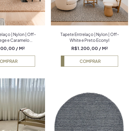
laço | Nylon | Off-
Tapete Entrelaço | Nylon | Off-
Bege e Caramelo
White e Preto Econyl
Econyl
200,00
/ M²
R$1.200,00
/ M²
OMPRAR
COMPRAR