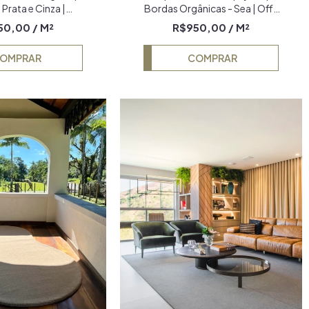
 Prata e Cinza |
Bordas Orgânicas - Sea | Off-
esclado
White e Rosé Econyl
50,00
/ M²
R$950,00
/ M²
OMPRAR
COMPRAR