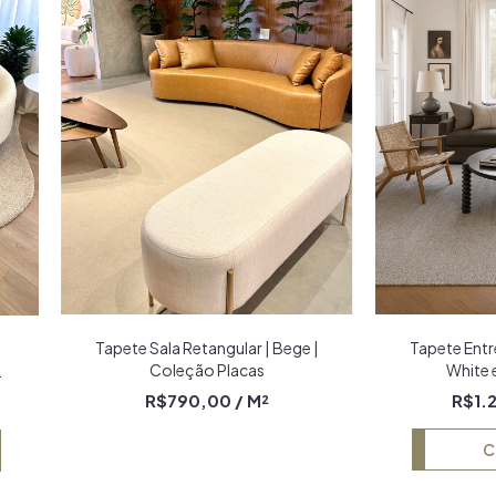
Tapete Sala Retangular | Bege |
Tapete Entre
Coleção Placas
White 
R$790,00
/ M²
R$1.
C