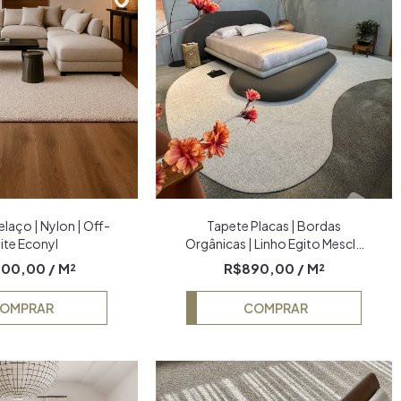
laço | Nylon | Off-
Tapete Placas | Bordas
ite Econyl
Orgânicas | Linho Egito Mescla
Off-White, Bege e Cinza
200,00
/ M²
R$890,00
/ M²
OMPRAR
COMPRAR