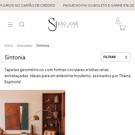
 JUROS NO CARTÃO DE CRÉDITO
PAGUE NO PIX OU BOLETO E GANHE 5% DE D
Início
.
Assinados
.
Sintonia
Sintonia
FILTRAR
Tapetes geométricos com formas circulares e linhas retas
entrelaçadas. Ideais para um ambiente moderno, assinados por Thainá
Espínola!