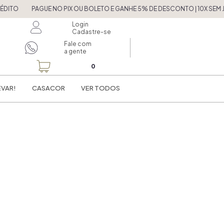
TO
PAGUE NO PIX OU BOLETO E GANHE 5% DE DESCONTO | 10X SEM JUR
Login
Cadastre-se
Fale com
a gente
0
EVAR!
CASACOR
VER TODOS