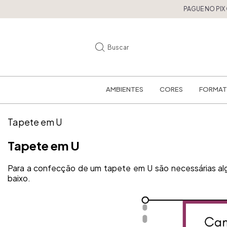
PAGUE NO PIX OU 
Buscar
AMBIENTES
CORES
FORMA
Tapete em U
Tapete em U
Para a confecção de um tapete em U são necessárias algu
baixo.