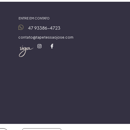
ENTRE EM CONTATO
47 93386-4723
contato@tapetessaojose.com