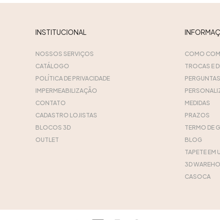
INSTITUCIONAL
INFORMA
NOSSOS SERVIÇOS
COMO COM
CATÁLOGO
TROCAS E 
POLÍTICA DE PRIVACIDADE
PERGUNTAS
IMPERMEABILIZAÇÃO
PERSONALI
CONTATO
MEDIDAS
CADASTRO LOJISTAS
PRAZOS
BLOCOS 3D
TERMO DE 
OUTLET
BLOG
TAPETE EM 
3D WAREHO
CASOCA