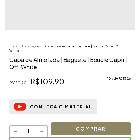
Início
.
Decorações
.
Capa de Almofada | Baguete | Bouclé Capri | Off-
White
Capa de Almofada | Baguete | Bouclé Capri |
Off-White
R$109,90
10
x de
R$13,26
R$139,90
CONHEÇA O MATERIAL