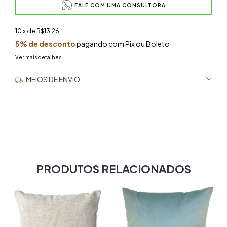
FALE COM UMA CONSULTORA
10
x de
R$13,26
5% de desconto
pagando com Pix ou Boleto
Ver mais detalhes
MEIOS DE ENVIO
ALTERAR CEP
Entregas para o CEP:
NÃO SEI MEU CEP
PRODUTOS RELACIONADOS