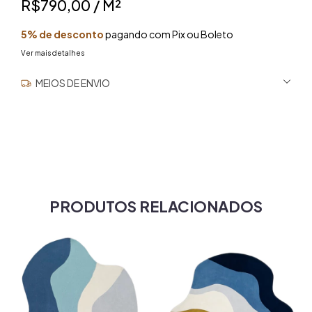
R$790,00
/ M²
5% de desconto
pagando com Pix ou Boleto
Ver mais detalhes
MEIOS DE ENVIO
ALTERAR CEP
Entregas para o CEP:
NÃO SEI MEU CEP
PRODUTOS RELACIONADOS