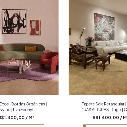
Tapete Sala Retangular |
Ecos | Bordas Orgânicas |
DUAS ALTURAS | Trigo | 
Nylon | Uva Econyl
Wave
R$1.400,00
/ M
R$1.400,00
/ M²