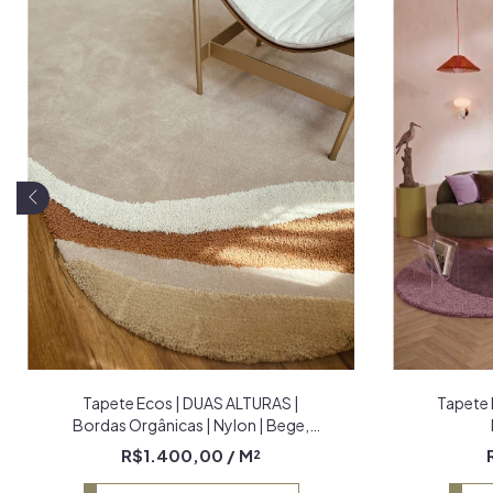
Tapete 
Tapete Ecos | DUAS ALTURAS |
Bordas Orgânicas | Nylon | Bege,
Off-White, Caramelo e Trigo Econyl
R$1.400,00
/ M²