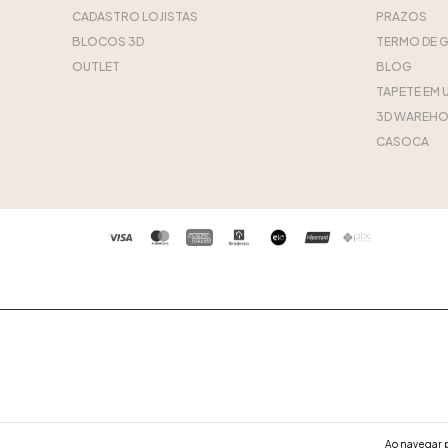
CADASTRO LOJISTAS
PRAZOS
BLOCOS 3D
TERMO DE 
OUTLET
BLOG
TAPETE EM 
3D WAREHO
CASOCA
Ao navegar p