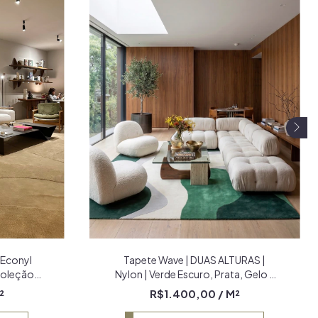
 Econyl
Tapete Wave | DUAS ALTURAS |
Coleção
Nylon | Verde Escuro, Prata, Gelo e
Verde Bandeira Econyl
²
R$1.400,00
/ M²