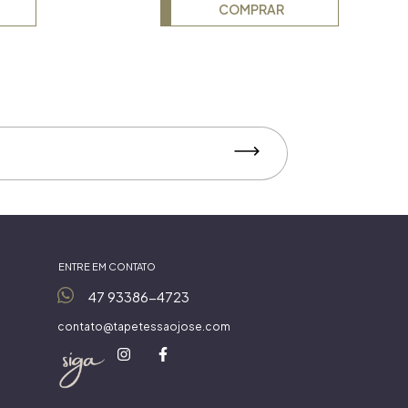
COMPRAR
ENTRE EM CONTATO
47 93386-4723
contato@tapetessaojose.com