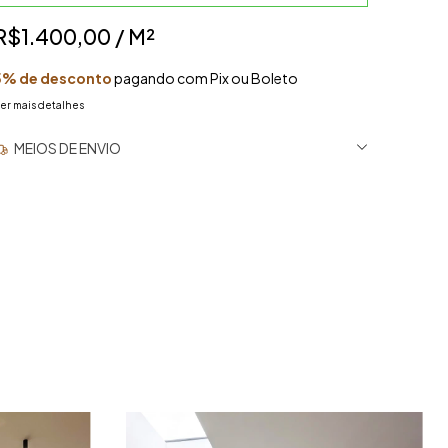
R$1.400,00
/ M²
5% de desconto
pagando com Pix ou Boleto
er mais detalhes
MEIOS DE ENVIO
ALTERAR CEP
ntregas para o CEP:
ÃO SEI MEU CEP