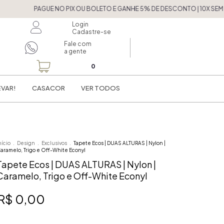
PAGUE NO PIX OU BOLETO E GANHE 5% DE DESCONTO | 10X SEM JUROS 
Login
Cadastre-se
Fale com
a gente
0
EVAR!
CASACOR
VER TODOS
nício
.
Design
.
Exclusivos
.
Tapete Ecos | DUAS ALTURAS | Nylon |
aramelo, Trigo e Off-White Econyl
Tapete Ecos | DUAS ALTURAS | Nylon |
Caramelo, Trigo e Off-White Econyl
R$ 0,00