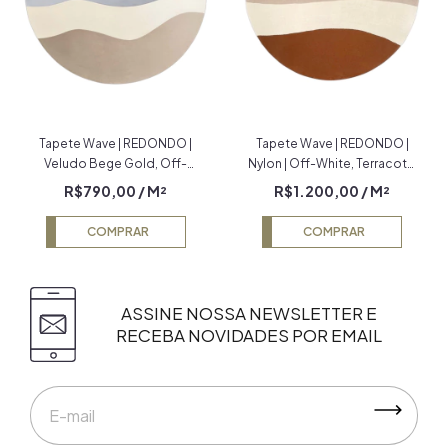
Tapete Wave | REDONDO |
Tapete Wave | REDONDO |
Veludo Bege Gold, Off-
Nylon | Off-White, Terracota,
White, Granito, Azul Petróleo
Bege e Mel Econyl
R$790,00
/ M²
R$1.200,00
/ M²
e Azul Marinho
COMPRAR
COMPRAR
ASSINE NOSSA NEWSLETTER E
RECEBA NOVIDADES POR EMAIL