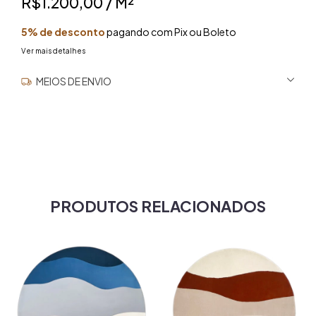
R$1.200,00
/ M²
5% de desconto
pagando com Pix ou Boleto
Ver mais detalhes
MEIOS DE ENVIO
ALTERAR CEP
Entregas para o CEP:
NÃO SEI MEU CEP
PRODUTOS RELACIONADOS