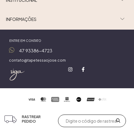
INFORMAÇÕES
ENTRE EM CONTATO
47 93386-4723
contato@tapetessaojose.com
RASTREAR
PEDIDO