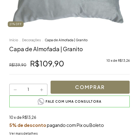
21
% OFF
Início
.
Decorações
.
Capa de Almofada | Granito
Capa de Almofada | Granito
R$109,90
10
x de
R$13,26
R$139,90
FALE COM UMA CONSULTORA
10
x de
R$13,26
5% de desconto
pagando com Pix ou Boleto
Ver mais detalhes