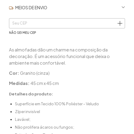
MEIOS DE ENVIO
ALTERAR CEP
Entregas para o CEP:
NÃO SEI MEU CEP
As almofadas dão um charme na composição da
decoração. É um acessório funcional que deixa o
ambiente mais confortável.
Cor:
Granito (cinza)
Medidas:
45 cm x 45 cm
Detalhes do produto:
Superfície em Tecido 100% Poliéster – Veludo
Zíper invisível
Lavável;
Não prolifera ácaros ou fungos;