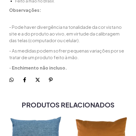
Feito à mão no Brasil.
Observações:
- Pode haver divergência na tonalidade da cor vista no
site e a do produto ao vivo, em virtude da calibragem
das telas (computador ou celular).
- As medidas podem sofrer pequenas variações por se
tratar de um produto feito à mão.
-
Enchimento não incluso.
PRODUTOS RELACIONADOS